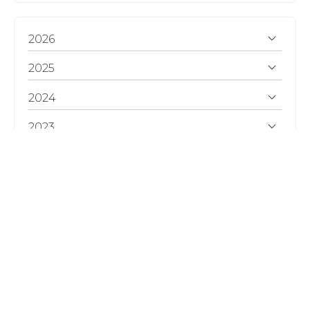
2026
2025
2024
2023
2022
2021
Farmacia Garrido - Disponibles 12
horas al día
-
Nº de Registro Sanitario