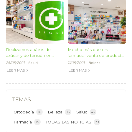
Realizamos análisis de
Mucho más que una
azúcar y de tensión en
farmacia: venta de productos
nuestra farmacia en Silleda
de belleza y salud
25/05/2021
Salud
11/05/2021
Belleza
LEER MÁS
LEER MÁS
TEMAS
Ortopedia
Belleza
Salud
16
13
42
Farmacia
TODAS LAS NOTICIAS
15
79