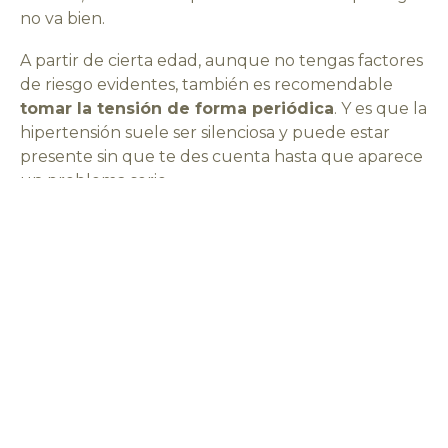
no va bien.
A partir de cierta edad, aunque no tengas factores
de riesgo evidentes, también es recomendable
tomar la tensión de forma periódica
. Y es que la
hipertensión suele ser silenciosa y puede estar
presente sin que te des cuenta hasta que aparece
un problema serio.
Tu farmacia de referencia en Silleda para
tomarte la tensión
En
Farmacia Garrido
estamos a tu servicio para
ayudarte a cuidar de ti. Ofrecemos el
servicio de
medición de tensión arterial en Silleda
con el que
podemos tenerte perfectamente controlado y
detectar valores fuera de lo normal para que
tengas margen de actuación.
¡No dejes tu salud en manos del azar! Ponte en