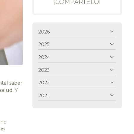
¡COMPÁRTELO!
2026
2025
2024
2023
2022
tal saber
alud. Y
2021
 no
io