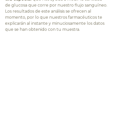
de glucosa que corre por nuestro flujo sanguíneo.
Los resultados de este análisis se ofrecen al
momento, por lo que nuestros farmacéuticos te
explicarán al instante y minuciosamente los datos
que se han obtenido con tu muestra.
Desde nuestra
farmacia en Silleda
recomendamos que se realicen análisis de azúcar
regulares todas las personas, pero especialmente
hacemos hincapié en aquellas que padezcan de
sobrepeso y tengan antecedentes o factores de
riesgo para padecer diabetes, mujeres
embarazadas que tengan o hayan tenido diabetes
gestacional o personas de más de 50 años que
quieran llevar un control habitual.
Es conveniente
pedir cita
previa para llevar a cabo
cualquier análisis, aunque también los realizamos
de urgencia. ¡Te esperamos en
Farmacia Garrido
!